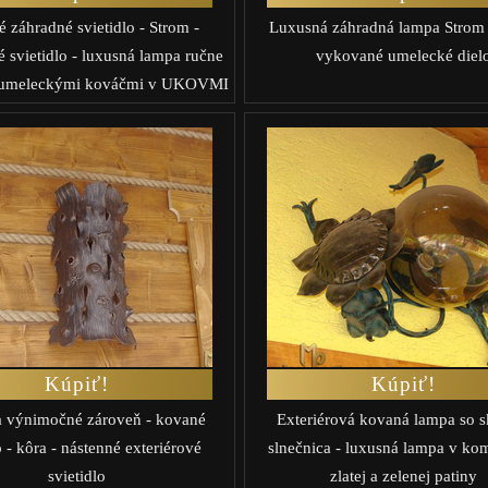
 záhradné svietidlo - Strom -
Luxusná záhradná lampa Strom 
é svietidlo - luxusná lampa ručne
vykované umelecké diel
 umeleckými kováčmi v UKOVMI
Kúpiť!
Kúpiť!
 výnimočné zároveň - kované
Exteriérová kovaná lampa so s
o - kôra - nástenné exteriérové
slnečnica - luxusná lampa v ko
svietidlo
zlatej a zelenej patiny