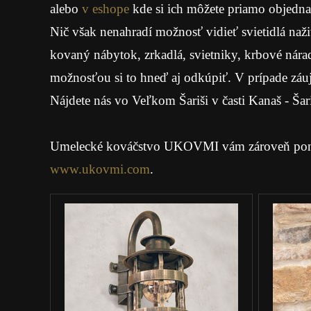
alebo
v eshope
kde si ich môžete priamo objedna
Nič však nenahradí možnosť vidieť svietidlá naži
kovaný nábytok, zrkadlá, svietniky, krbové nára
možnosťou si to hneď aj odkúpiť. V prípade záu
Nájdete nás vo Veľkom Šariši v časti Kanaš - Šar
Umelecké kováčstvo UKOVMI vám zároveň ponúka k
www.ukovmi.com
.