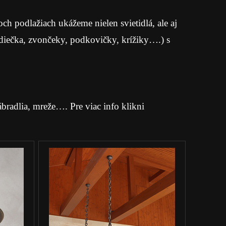
h podlažiach ukážeme nielen svietidlá, ale aj
rdiečka, zvončeky, podkovičky, krížiky….) s
radlia, mreže…. Pre viac info klikni