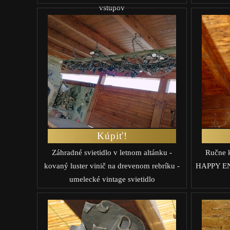
vstupov
Kúpiť!
Záhradné svietidlo v letnom altánku -
Ručne k
kovaný luster vinič na drevenom rebríku -
HAPPY END
umelecké vintage svietidlo