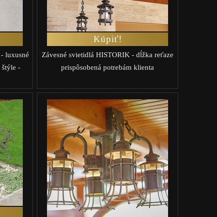
Kúpiť!
- luxusné
Závesné svietidlá HISTORIK - dĺžka reťaze
štýle -
prispôsobená potrebám klienta