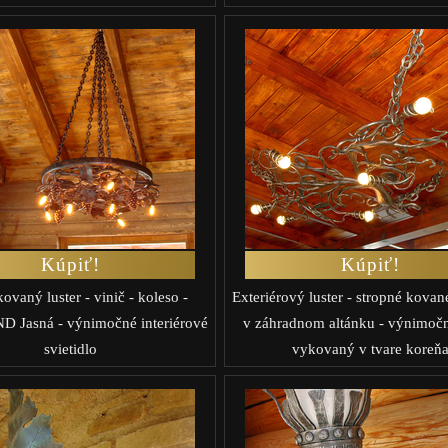
Kúpiť!
Kúpiť!
ovaný luster - vinič - koleso -
Exteriérový luster - stropné kované
 Jasná - výnimočné interiérové
v záhradnom altánku - výnimočn
svietidlo
vykovaný v tvare koreň