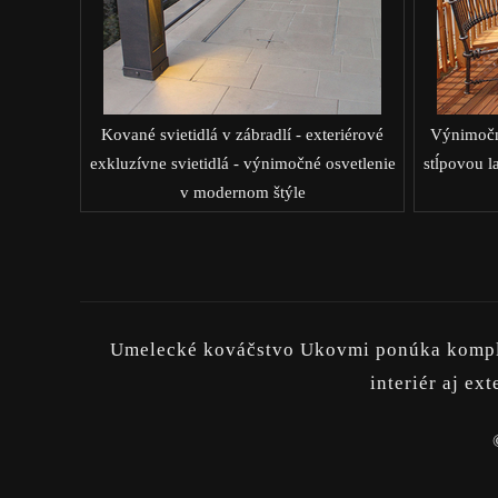
Kované svietidlá v zábradlí - exteriérové
Výnimočné
exkluzívne svietidlá - výnimočné osvetlenie
stĺpovou l
v modernom štýle
Umelecké kováčstvo Ukovmi ponúka komplex
interiér aj e