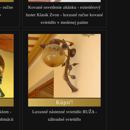
- ručne
Kované osvetlenie altánku - exteriérový
o
luster Klasik Zvon - luxusné ručne kované
svietidlo v medenej patine
Kúpiť!
klom -
Luxusné nástenné svietidlo RUŽA -
mbinácii
záhradné svietidlo