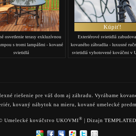
Kúpiť!
 osvetlenie terasy exkluzívnou
Exteriérové svietidlá zabudov
ampou s tromi lampášmi - kované
kovaného zábradlia - luxusné ruč
svietidlá
svietidlá vyhotovené kováčmi 
né riešenie pre váš dom aj záhradu. Vyrábame kované 
xteriér, kovaný nábytok na mieru, kované umelecké predm
®
© Umelecké kováčstvo UKOVMI
| Dizajn
TEMPLATE