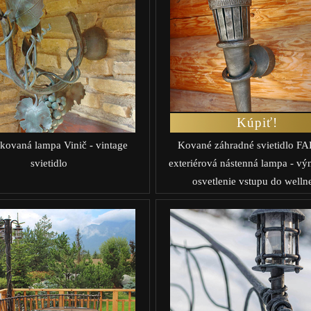
Kúpiť!
kovaná lampa Vinič - vintage
Kované záhradné svietidlo F
svietidlo
exteriérová nástenná lampa - v
osvetlenie vstupu do welln