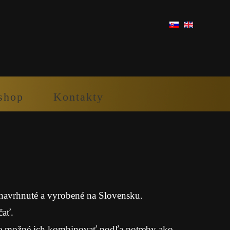
shop
Kontakty
 navrhnuté a vyrobené na Slovensku.
čať.
e je možné ich kombinovať podľa potreby ako