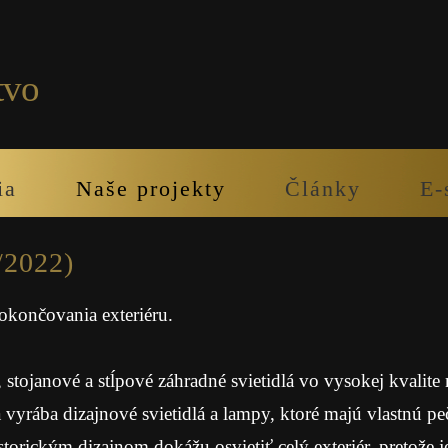
tvo
ia
Naše projekty
Články
E-
2022)
dokončovania exteriéru.
tojanové a stĺpové záhradné svietidlá vo vysokej kvalite
rába dizajnové svietidlá a lampy, ktoré majú vlastnú pe
storickým dizajnom dokážu osvietiť celý exteriér, pretož