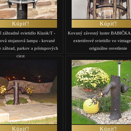
Kúpiť!
Kúpiť!
 záhradné svietidlo Klasik/T -
Kovaný závesný luster BABIČKA 
rová stojanová lampa - kované
exteriérové svietidlo vo vintage 
e záhrad, parkov a prístupových
originálne osvetlenie
ciest
Kúpiť!
Kúpiť!