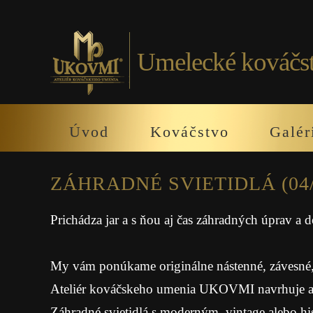
Umelecké kováčs
Úvod
Kováčstvo
Galér
ZÁHRADNÉ SVIETIDLÁ (04/
Prichádza jar a s ňou aj čas záhradných úprav a 
My vám ponúkame originálne nástenné, závesné, s
Ateliér kováčskeho umenia UKOVMI navrhuje a vy
Záhradné svietidlá s moderným, vintage alebo hi