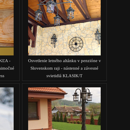
AKĽA -
Osvetlenie letného altánku v penzióne v
ýnimočné
Slovenskom raji - nástenné a závesné
ess
svietidlá KLASIK/T