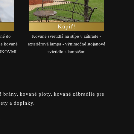
Kúpiť!
ané do
Kované svietidlá na stĺpe v záhrade -
ne kované
exteriérová lampa - výnimočné stojanové
v UKOVMI
svietidlo s lampášmi
brány, kované ploty, kované zábradlie pre
ety a doplnky.
D
.