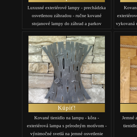
Luxusné exteriérové lampy - prechádzka
Kované
osvetlenou záhradou - ručne kované
exteriérov
stojanové lampy do záhrad a parkov
vykovaná
Kúpiť!
Kované tienidlo na lampu - kôra -
Jemné a
exteriérová lampa s prírodným motívom -
tienidl
výnimočné svetlá na jemné osvetlenie