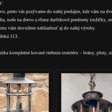
ť.
vo, preto vás pozývame do našej predajne, kde vám na dvoc
dia, noše na drevo a rôzne darčekové predmety (ružičky, s
jmu vám dovolíme nahliadnuť aj do našej výroby.
išská 113.
ompletné kované riešenia exteriéru – brány, ploty, záb