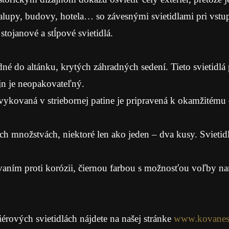
alupy, budovy, hotela… so závesnými svietidlami pri vstupe
tojanové a stĺpové svietidlá.
é do altánku, krytých záhradných sedení. Tieto svietidlá 
n je neopakovateľný.
ykovaná v striebornej patine je pripravená k okamžitému
 množstvách, niektoré len ako jeden – dva kusy. Svietidl
aním proti korózii, čiernou farbou s možnosťou voľby nane
iérových svietidlách nájdete na našej stránke
www.kovanesv