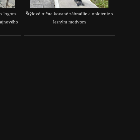
 s logom
Štýlové ručne kované zábradlie a oplotenie s
ajnového
lesným motívom