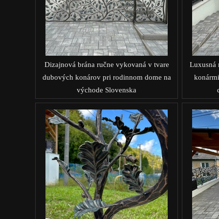
Dizajnová brána ručne vykovaná v tvare
Luxusná 
dubových konárov pri rodinnom dome na
konármi
východe Slovenska