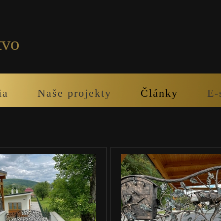
tvo
ia
Naše projekty
Články
E-