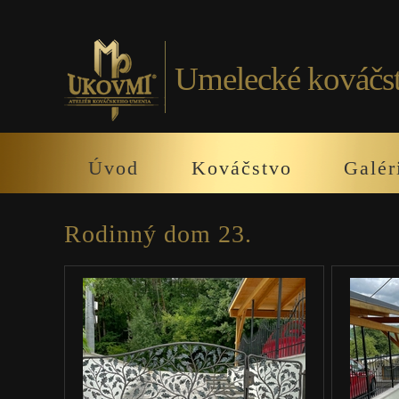
Umelecké kováčs
Úvod
Kováčstvo
Galér
Rodinný dom 23.