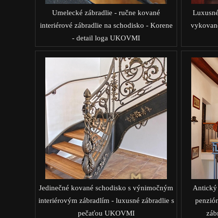
Umelecké zábradlie - ručne kované
Luxusné
interiérové zábradlie na schodisko - Korene
vykované
- detail loga UKOVMI
Jedinečné kované schodisko s výnimočným
Antický 
interiérovým zábradlím - luxusné zábradlie s
penzión
pečaťou UKOVMI
záb