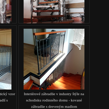
tický vzor
Interiérové zábradlie v industry štýle na
dlí s
schodisku rodinného domu - kované
zábradlie s dreveným madlom