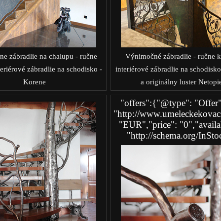
ne zábradlie na chalupu - ručne
Výnimočné zábradlie - ručne 
eriérové zábradlie na schodisko -
interiérové zábradlie na schodisk
Korene
a originálny luster Netopi
"offers":{"@type": "Offer"
"http://www.umeleckekovacs
"EUR","price": "0","availab
"http://schema.org/InSto