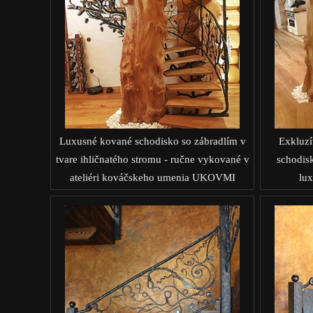
Luxusné kované schodisko so zábradlím v
Exkluzí
tvare ihličnatého stromu - ručne vykované v
schodis
ateliéri kováčskeho umenia UKOVMI
lu