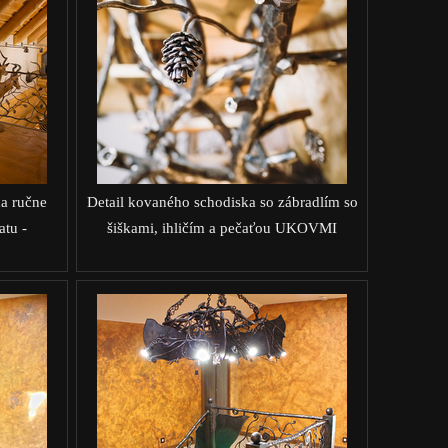
na ručne
Detail kovaného schodiska so zábradlím so
tu -
šiškami, ihličím a pečaťou UKOVMI