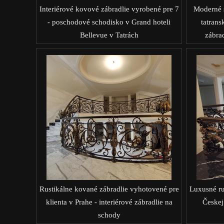
Interiérové kovové zábradlie vyrobené pre 7
Moderné s
- poschodové schodisko v Grand hoteli
tatrans
Bellevue v Tatrách
zábra
Rustikálne kované zábradlie vyhotovené pre
Luxusné ru
klienta v Prahe - interiérové zábradlie na
Českej
schody