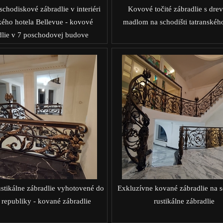
chodiskové zábradlie v interiéri
Kovové točité zábradlie s dr
kého hotela Bellevue - kovové
madlom na schodišti tatranského
dlie v 7 poschodovej budove
stikálne zábradlie vyhotovené do
Exkluzívne kované zábradlie na sc
 republiky - kované zábradlie
rustikálne zábradlie