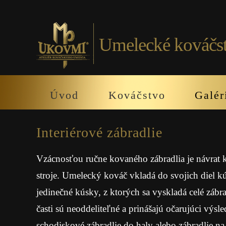
Umelecké kováčs
Úvod
Kováčstvo
Galér
Interiérové zábradlie
Vzácnosťou ručne kovaného zábradlia je návrat k
stroje. Umelecký kováč vkladá do svojich diel k
jedinečné kúsky, z ktorých sa vyskladá celé záb
časti sú neoddeliteľné a prinášajú očarujúci výsl
schodiskové zábradlie do haly alebo zábradlie n