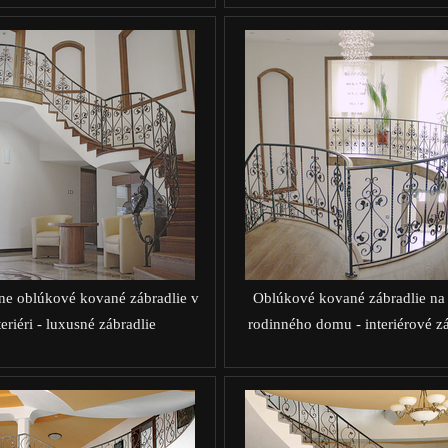
ne oblúkové kované zábradlie v
Oblúkové kované zábradlie na 
teriéri - luxusné zábradlie
rodinného domu - interiérové zá