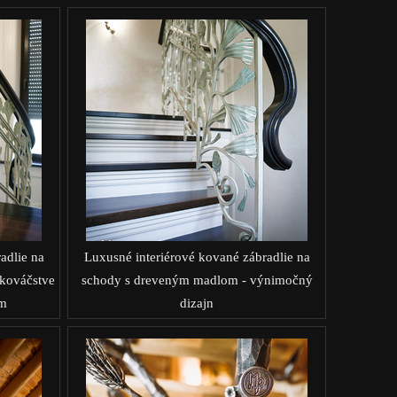
adlie na
Luxusné interiérové kované zábradlie na
kováčstve
schody s dreveným madlom - výnimočný
m
dizajn