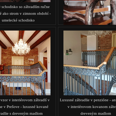
 schodisko so zábradlím ručne
 ako strom v zimnom období -
umelecké schodisko
vzor v interiérovom zábradlí v
Luxusné zábradlie v penzióne - an
e v Prešove - luxusné kované
v interiérovom kovanom zábra
radlie s dreveným madlom
dreveným madlom