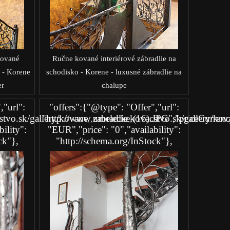
kované
Ručne kované interiérové zábradlie na
o - Korene
schodisko - Korene - luxusné zábradlie na
er
chalupe
,"url":
"offers":{"@type": "Offer","url":
tvo.sk/gallery/kovane_zabradlie_(16).JPG","priceCurrenc
"http://www.umeleckekovacstvo.sk/gallery/kova
ility":
"EUR","price": "0","availability":
ck"},
"http://schema.org/InStock"},