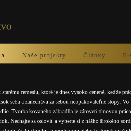
tvo
ia
Naše projekty
Články
E-
 starému remeslu, ktoré je dnes vysoko cenené, keďže prá
úsok seba a zanecháva za sebou neopakovateľné stopy. Vo v
radlie. Tvorba kovaného zábradlia je zároveň tímovou prác
edok. Nechajte sa osloviť a vyberte si z nášho širokého so
a schody či do chodby, v modernom alebo historickom štýle