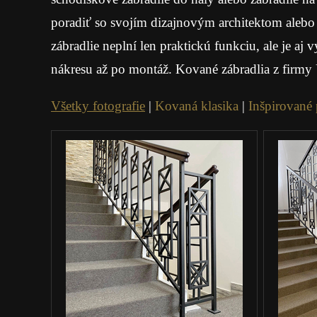
poradiť so svojím dizajnovým architektom alebo
zábradlie neplní len praktickú funkciu, ale je 
nákresu až po montáž. Kované zábradlia z firmy 
Všetky fotografie
|
Kovaná klasika
|
Inšpirované