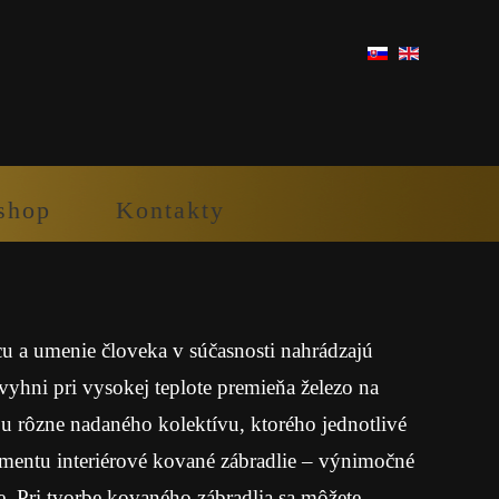
shop
Kontakty
cu a umenie človeka v súčasnosti nahrádzajú
yhni pri vysokej teplote premieňa železo na
ou rôzne nadaného kolektívu, ktorého jednotlivé
rtimentu interiérové kované zábradlie – výnimočné
. Pri tvorbe kovaného zábradlia sa môžete