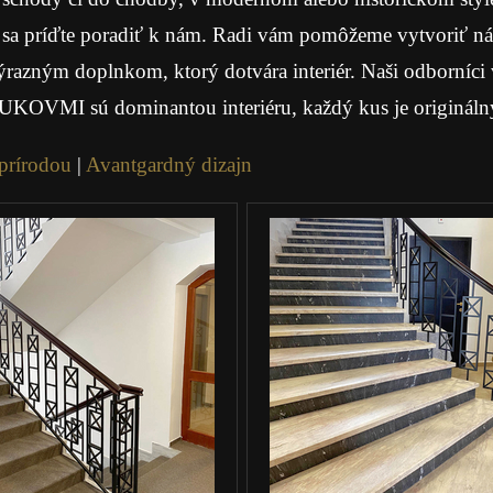
 sa príďte poradiť k nám. Radi vám pomôžeme vytvoriť náv
aj výrazným doplnkom, ktorý dotvára interiér. Naši odborn
UKOVMI sú dominantou interiéru, každý kus je originálny 
 prírodou
|
Avantgardný dizajn