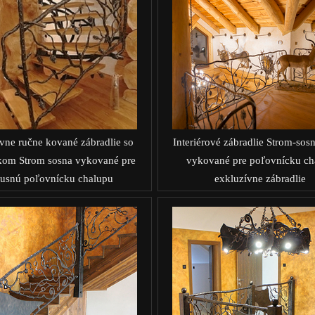
vne ručne kované zábradlie so
Interiérové zábradlie Strom-sos
kom Strom sosna vykované pre
vykované pre poľovnícku cha
xusnú poľovnícku chalupu
exkluzívne zábradlie